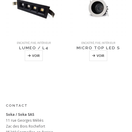
ENCASTRÉ
,
FIXE
,
INTÉRIEUR
ENCASTRÉ
,
FIXE
,
INTÉRIEUR
LUMEO / L4
MICRO TOP LED S
VOIR
VOIR
CONTACT
Soka / Soka SAS
11 rue Georges Méliès
Zac des Bois Rochefort
95240 Cormeilles-en-Parisis