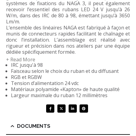
systèmes de fixations du NAGA 3, il peut également
recevoir l’essentiel des rubans LED 24 V jusqu’à 26
W/m, dans des IRC de 80 à 98, émettant jusqu’à 3650
Lm/m.
L’ensemble des linéaires NAGA est fabriqué à façon et
munis de connecteurs rapides facilitant le chaînage et
donc l’installation. L’assemblage est réalisé avec
rigueur et précision dans nos ateliers par une équipe
dédiée spécifiquement formée.
+ Read More
IRC jusqu'à 98
Nous vous accompagnons et conseillons dans vos
Faisceau selon le choix du ruban et du diffusant
calculs de cotes afin d’optimiser les longueurs des
RGB et RGBW
linéaires tout en respectant les contraintes de
Tension d’alimentation 24 vdc
sécabilité, de puissance ainsi que de chutes de tension
Matériaux polyamide «Kapton» de haute qualité
des rubans LED.
Largeur maximale du ruban 12 millimètres
DOCUMENTS