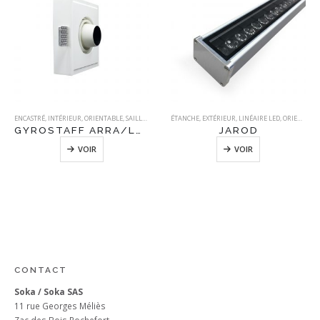
ENCASTRÉ
,
INTÉRIEUR
,
ORIENTABLE
,
SAILLANT
,
STAFF
ÉTANCHE
,
EXTÉRIEUR
,
LINÉAIRE LED
,
ORIENTABLE
GYROSTAFF ARRA/LONG
JAROD
VOIR
VOIR
CONTACT
Soka / Soka SAS
11 rue Georges Méliès
Zac des Bois Rochefort