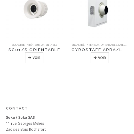
ENCASTRÉ
,
INTÉRIEUR
,
ORIENTABLE
ENCASTRÉ
,
INTÉRIEUR
,
ORIENTABLE
,
SAILLANT
,
S
SC01/S ORIENTABLE
GYROSTAFF ARRA/LONG
VOIR
VOIR
CONTACT
Soka / Soka SAS
11 rue Georges Méliès
Zac des Bois Rochefort