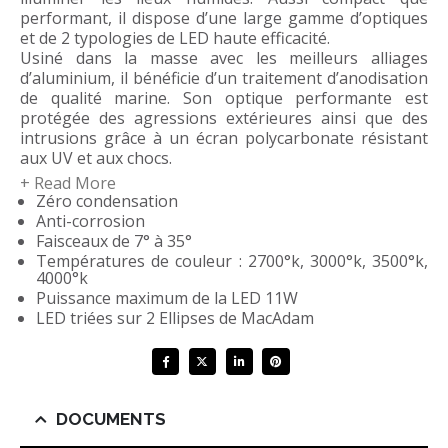
performant, il dispose d’une large gamme d’optiques
et de 2 typologies de LED haute efficacité.
Usiné dans la masse avec les meilleurs alliages
d’aluminium, il bénéficie d’un traitement d’anodisation
de qualité marine. Son optique performante est
protégée des agressions extérieures ainsi que des
intrusions grâce à un écran polycarbonate résistant
aux UV et aux chocs.
+ Read More
Zéro condensation
Le HEMELO est idéal pour mettre en valeur des
Anti-corrosion
espaces intérieurs tel que des salles d’eau, des
Faisceaux de 7° à 35°
douches, des SPA, ou encore pour créer des
Températures de couleur : 2700°k, 3000°k, 3500°k,
ambiances lumineuse sur des terrasses, des loggias
4000°k
ou des jardins d’été.
Puissance maximum de la LED 11W
Que vous souhaitiez un éclairage d’accentuation sur
LED triées sur 2 Ellipses de MacAdam
un point précis via un faisceau très intensif ou au
contraire réaliser une mise en lumière plus homogène
grâce à un choix d’optique à faisceaux plus larges, le
HEMELO s’adaptera à vos besoins.
DOCUMENTS