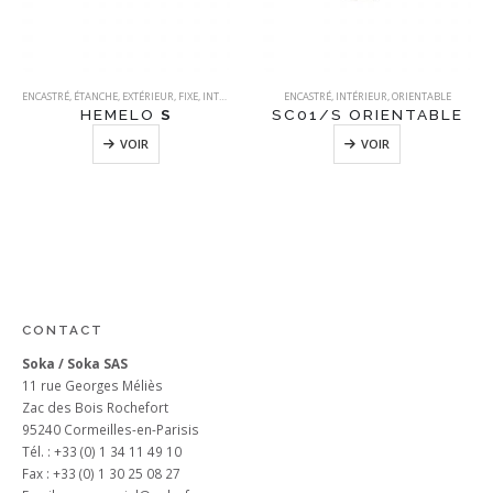
ENCASTRÉ
,
ÉTANCHE
,
EXTÉRIEUR
,
FIXE
,
INTÉRIEUR
ENCASTRÉ
,
INTÉRIEUR
,
ORIENTABLE
HEMELO
S
SC01/S ORIENTABLE
VOIR
VOIR
CONTACT
Soka / Soka SAS
11 rue Georges Méliès
Zac des Bois Rochefort
95240 Cormeilles-en-Parisis
Tél. : +33 (0) 1 34 11 49 10
Fax : +33 (0) 1 30 25 08 27