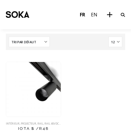
FR
EN
INTÉRIEUR
,
PROJECTEUR
,
RAIL
,
RAIL 48VDC
,
SPOT
IOTA
S
/R48