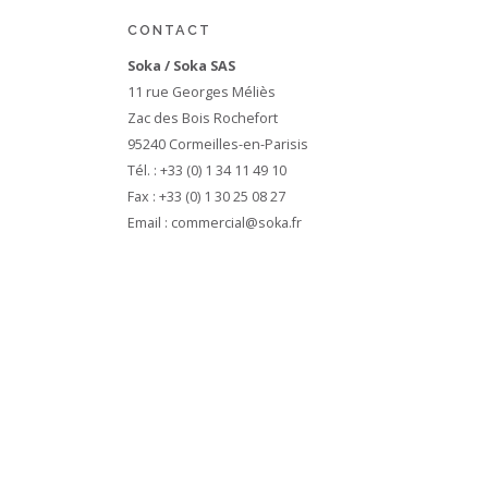
CONTACT
Soka / Soka SAS
11 rue Georges Méliès
Zac des Bois Rochefort
95240 Cormeilles-en-Parisis
Tél. : +33 (0) 1 34 11 49 10
Fax : +33 (0) 1 30 25 08 27
Email :
commercial@soka.fr